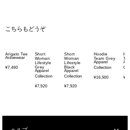
こちらもどうぞ
Arigato Tee
Short
Short
Hoodie
Ho
Activewear
Woman
Woman
Team Grey
Te
Apparel
App
Lifestyle
Lifestyle
Grey
Black
¥
7,480
Collection
Col
Apparel
Apparel
Collection
Collection
¥
16,500
¥
16
¥
7,920
¥
7,920
ヘルプ