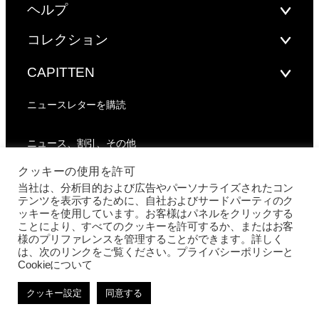
ヘルプ
コレクション
CAPITTEN
ニュースレターを購読
ニュース、割引、その他
クッキーの使用を許可
当社は、分析目的および広告やパーソナライズされたコン
テンツを表示するために、自社およびサードパーティのク
ッキーを使用しています。お客様はパネルをクリックする
ことにより、すべてのクッキーを許可するか、またはお客
様のプリファレンスを管理することができます。詳しく
は、次のリンクをご覧ください。プライバシーポリシーと
利用規約
プライバシーポリシーとクッキー
Cookieについて
取引条件
クッキー設定
同意する
©2022 Capitten
. All rights reserved.