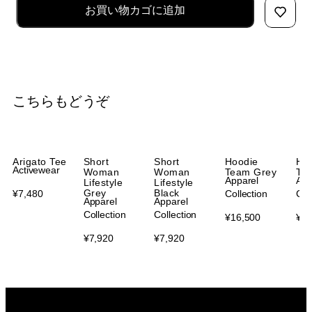
お買い物カゴに追加
こちらもどうぞ
Arigato Tee
Short
Short
Hoodie
Ho
Activewear
Woman
Woman
Team Grey
Te
Apparel
App
Lifestyle
Lifestyle
Grey
Black
¥
7,480
Collection
Col
Apparel
Apparel
Collection
Collection
¥
16,500
¥
16
¥
7,920
¥
7,920