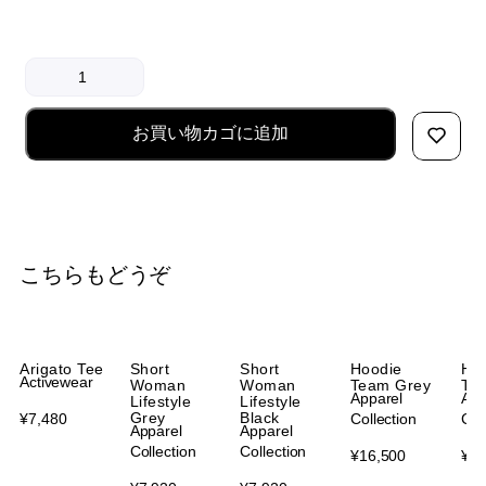
お買い物カゴに追加
こちらもどうぞ
Arigato Tee
Short
Short
Hoodie
Ho
Activewear
Woman
Woman
Team Grey
Te
Apparel
App
Lifestyle
Lifestyle
Grey
Black
¥
7,480
Collection
Col
Apparel
Apparel
Collection
Collection
¥
16,500
¥
16